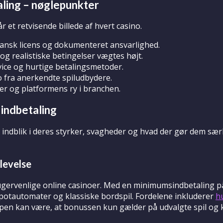
aling – nøglepunkter
r et retvisende billede af hvert casino.
 dansk licens og dokumenteret ansvarlighed.
g realistiske betingelser vægtes højt.
ice og hurtige betalingsmetoder.
ino fra anerkendte spiludbydere.
r og platformens ry i branchen.
 indbetaling
r indblik i deres styrker, svagheder og hvad der gør dem sær
levelse
ugervenlige online casinoer. Med en minimumsindbetaling på
kpotautomater og klassiske bordspil. Fordelene inkluderer
h
mpen kan være, at bonussen kun gælder på udvalgte spil og 