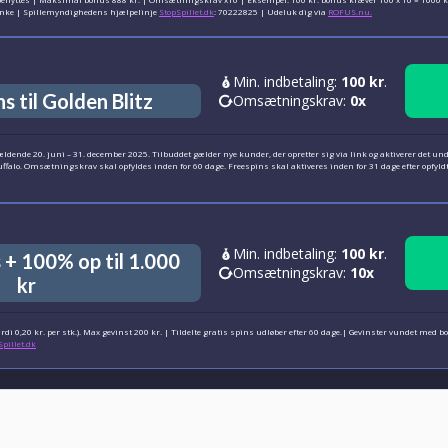
nke | Spillemyndighedens hjælpelinje
StopSpillet.dk
: 70222825 | Udeluk dig via
ROFUS.nu.
Min. indbetaling:
100 kr
.
ns til Golden Blitz
Omsætningskrav:
0x
dende 20. juni – 31. december 2025. Tilbuddet gælder nye kunder, der opretter sig via link og aktiverer det und
Buffalo. Omsætningskrav skal opfyldes inden for 60 dage. Freespins skal aktiveres inden for 31 dage efter opfyl
Min. indbetaling:
100 kr
.
 + 100% op til 1.000
Omsætningskrav:
10x
kr
di 0,20 kr. per stk.). Max gevinst 200 kr. | Tildelte gratis spins udløber efter 60 dage.| Gevinster vundet med 
Spillet.dk