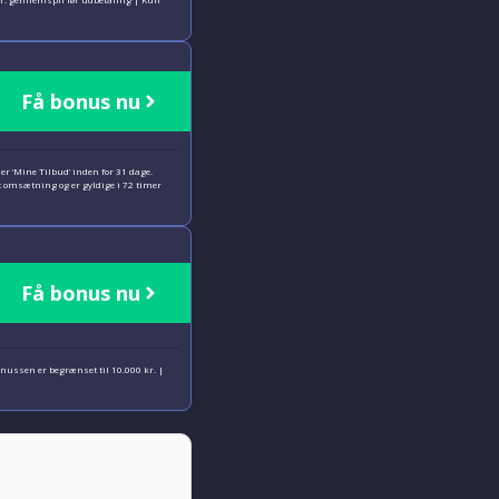
Få bonus nu
er ‘Mine Tilbud’ inden for 31 dage.
dt omsætning og er gyldige i 72 timer
Få bonus nu
bonussen er begrænset til 10.000 kr. |