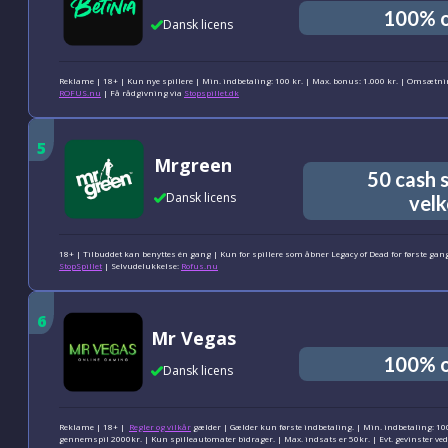
100% op
Dansk licens
Reklame | 18+ | Kun nye spillere | Min. indbetaling: 100 kr. | Max. bonus: 1.000 kr. | Omsætn
ROFUS.nu
| Få rådgivning via
Stopspillet.dk
5
Mrgreen
50 cash s
Dansk licens
vel
18+ | Tilbuddet kan benyttes én gang | Kun for spillere som åbner Legacy of Dead for første gang |
StopSpillet
| Selvudelukkelse:
Rofus.nu
6
Mr Vegas
100% op
Dansk licens
Reklame | 18+ |
Regler og vilkår
gælder | Gælder kun første indbetaling. | Min. indbetaling: 1
gennemspil 2000kr. | Kun spilleautomater bidrager. | Max. indsats er 50kr. | Evt. gevinster ved 