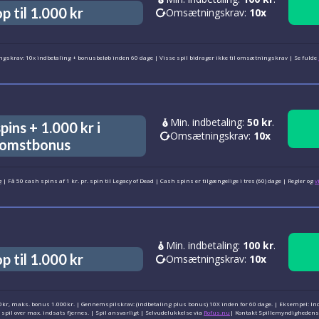
 til 1.000 kr
Omsætningskrav:
10x
ingskrav: 10x indbetaling + bonusbeløb inden 60 dage | Visse spil bidrager ikke til omsætningskrav | Se fulde
Min. indbetaling:
50 kr
.
pins + 1.000 kr i
Omsætningskrav:
10x
komstbonus
 Få 50 cash spins af 1 kr. pr. spin til Legacy of Dead | Cash spins er tilgængelige i tres (60) dage | Regler og
v
Min. indbetaling:
100 kr
.
 til 1.000 kr
Omsætningskrav:
10x
00kr, maks. bonus 1.000kr. | Gennemspilskrav: (indbetaling plus bonus) 10X inden for 60 dage. | Eksempel: In
spil over max. indsats fjernes. | Spil ansvarligt | Selvudelukkelse via
Rofus.nu
| Kontakt Spillemyndighedens