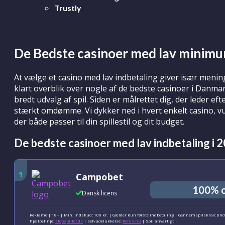
Trustly
De Bedste casinoer med lav minimu
At vælge et casino med lav indbetaling giver især mening 
klart overblik over nogle af de bedste casinoer i Danma
bredt udvalg af spil. Siden er målrettet dig, der leder 
stærkt omdømme. Vi dykker ned i hvert enkelt casino, vur
der både passer til din spillestil og dit budget.
De bedste casinoer med lav indbetaling i 
1
Campobet
100% op
Dansk licens
Reklame | 18+ | Min. indskud: 100 kr. | Gælder kun første indbetaling | Gennemspilskrav: (ind
hjælpelinje:
stopspillet.dk
| Selvudelukkelse:
Rofus.nu
| Spil anvarligt |