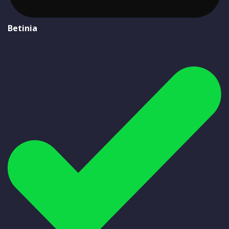
Betinia