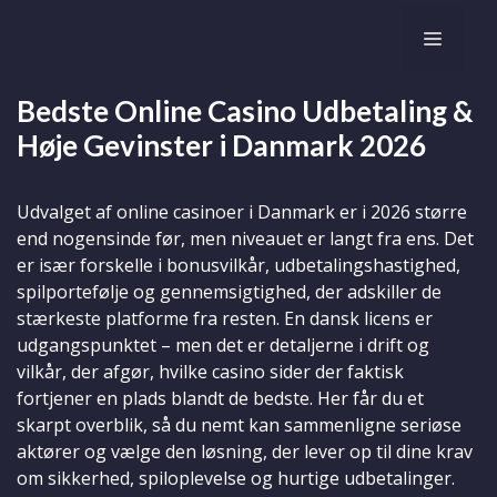
Hop
til
Menu
indhold
Bedste Online Casino Udbetaling &
Høje Gevinster i Danmark 2026
Udvalget af online casinoer i Danmark er i 2026 større
end nogensinde før, men niveauet er langt fra ens. Det
er især forskelle i bonusvilkår, udbetalingshastighed,
spilportefølje og gennemsigtighed, der adskiller de
stærkeste platforme fra resten. En dansk licens er
udgangspunktet – men det er detaljerne i drift og
vilkår, der afgør, hvilke casino sider der faktisk
fortjener en plads blandt de bedste. Her får du et
skarpt overblik, så du nemt kan sammenligne seriøse
aktører og vælge den løsning, der lever op til dine krav
om sikkerhed, spiloplevelse og hurtige udbetalinger.