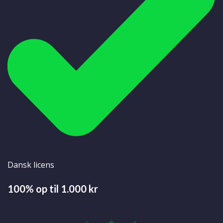
Dansk licens
100% op til 1.000 kr