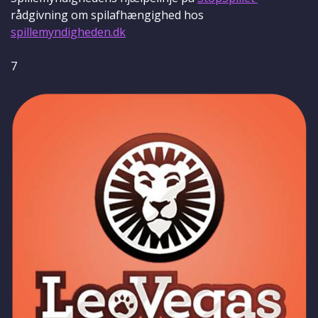
rådgivning om spilafhængighed hos
spillemyndigheden.dk
7